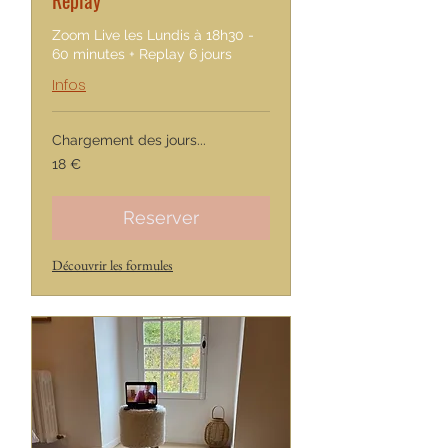
Replay
Zoom Live les Lundis à 18h30 -
60 minutes + Replay 6 jours
Infos
Chargement des jours...
18
18 €
euros
Reserver
Découvrir les formules