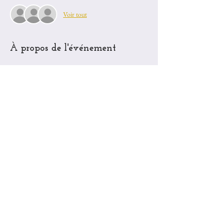
Voir tout
À propos de l'événement
  Planning des cours collectifs de la semaine du 30 
Mars
- 30 mars 2020 10:00 AM Paris
- 31 mars 2020 10:00 AM Paris
- 1 avr. 2020 06:00 PM Paris
-  2 avr. 2020 06:00 PM Paris
- 3 avr. 2020 10:00 AM Paris
Afficher plus
Partager cet événement