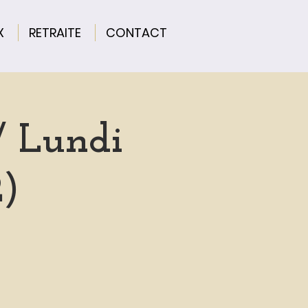
X
RETRAITE
CONTACT
 Lundi
)