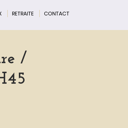
X
RETRAITE
CONTACT
re /
0H45