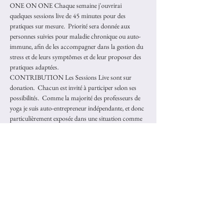
ONE ON ONE Chaque semaine j'ouvrirai 
quelques sessions live de 45 minutes pour des 
pratiques sur mesure.  Priorité sera donnée aux 
personnes suivies pour maladie chronique ou auto-
immune, afin de les accompagner dans la gestion du 
stress et de leurs symptômes et de leur proposer des 
pratiques adaptées.  
CONTRIBUTION Les Sessions Live sont sur 
donation.  Chacun est invité à participer selon ses 
possibilités.  Comme la majorité des professeurs de 
yoga je suis auto-entrepreneur indépendante, et donc 
particulièrement exposée dans une situation comme 
celle ci qui nous met subitement sans revenus. Nous 
savons que beaucoup d'entre vous sont également 
confronté à cette précarité financière temporaire . 
Serrons nous les coudes et soyons généreux les uns 
avec les autres.  Si vous êtes étudiants, chômeurs, 
sans revenus actuellement vous êtes invités à faire 
une donation symbolique. Si vous êtes dans la 
capacité, le montant suggéré est de 60€ 
~ Une fois inscrit vous…