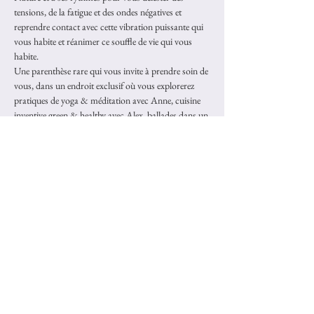
tensions, de la fatigue et des ondes négatives et 
reprendre contact avec cette vibration puissante qui 
vous habite et réanimer ce souffle de vie qui vous 
habite. 
Une parenthèse rare qui vous invite à prendre soin de 
vous, dans un endroit exclusif où vous explorerez 
pratiques de yoga & méditation avec Anne, cuisine 
inventive green & healthy avec Alex, ballades dans un 
environnement exceptionnel et préservé. et temps de 
partage au sein d'un groupe où bienveillance, respect 
et attention sont les mots clés pour créer un espace 
accueillant pour chacun
INFORMATION & INSCRIPTION : 
https://www.yogaretreats.fr/ramatuelle
Partager cet événement