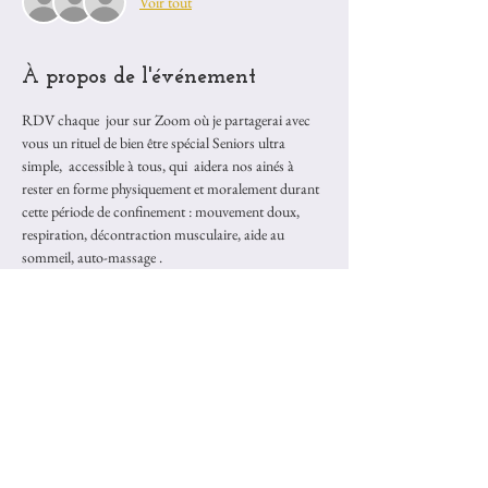
Voir tout
À propos de l'événement
RDV chaque  jour sur Zoom où je partagerai avec 
vous un rituel de bien être spécial Seniors ultra 
simple,  accessible à tous, qui  aidera nos ainés à 
rester en forme physiquement et moralement durant 
cette période de confinement : mouvement doux, 
respiration, décontraction musculaire, aide au 
sommeil, auto-massage .
Ensuite ce sera à vous d'être les relais de 
transmissions auprès de vos ainés aimés.  
Le format : un rendez vous quotidien de 11H00 à 
11H15 
* 5 mns pour nous centrer dans le coeur 
* 5 mns pour vous transmettre le rituel bien être 
Senior du jour  
* 5 mns pour mettre en place les moyens de la 
partager avec vos ainés facilement. 