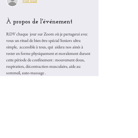
Voir tout
À propos de l'événement
RDV chaque  jour sur Zoom où je partagerai avec 
vous un rituel de bien être spécial Seniors ultra 
simple,  accessible à tous, qui  aidera nos ainés à 
rester en forme physiquement et moralement durant 
cette période de confinement : mouvement doux, 
respiration, décontraction musculaire, aide au 
sommeil, auto-massage .
Ensuite ce sera à vous d'être les relais de 
transmissions auprès de vos ainés aimés.  
Le format : un rendez vous quotidien de 11H00 à 
11H15 
* 5 mns pour nous centrer dans le coeur 
* 5 mns pour vous transmettre le rituel bien être 
Senior du jour  
* 5 mns pour mettre en place les moyens de la 
partager avec vos ainés facilement. 