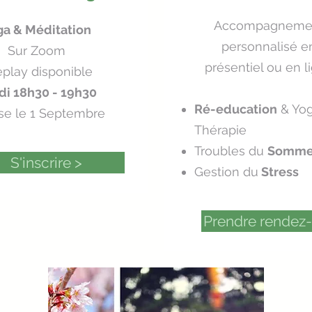
Accompagneme
ga & Méditation
personnalisé e
Sur Zoom
présentiel ou en l
play disponible
di 18h30 - 19h30
Ré-education
& Yo
se le 1 Septembre
Thérapie
Troubles du
Somme
S'inscrire >
Gestion du
Stress
Prendre rendez-