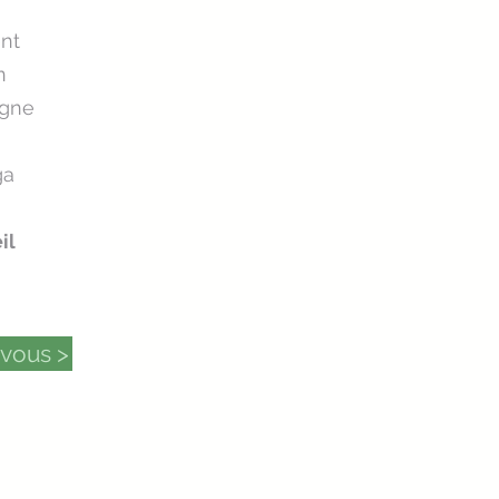
nt
n
igne
ga
il
vous >