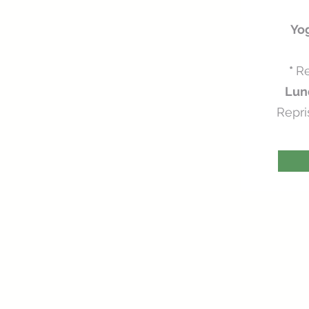
Yo
*
Re
Lun
Repri