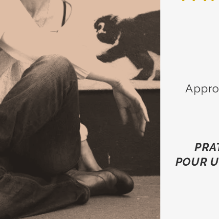
Appro
PRA
POUR U