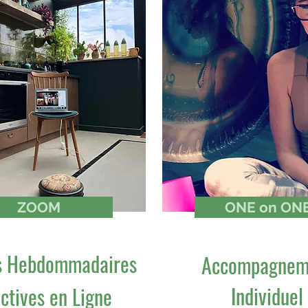
ZOOM
ONE on ON
s Hebdommadaires
Accompagnem
Individuel
ectives en Ligne