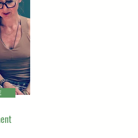
E
ent